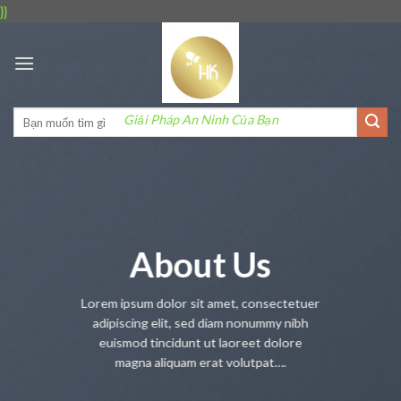
Skip
}}
to
content
Giải Pháp An Ninh Của Bạn
About Us
Lorem ipsum dolor sit amet, consectetuer
adipiscing elit, sed diam nonummy nibh
euismod tincidunt ut laoreet dolore
magna aliquam erat volutpat….