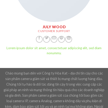
JULY WOOD
CUSTOMER SUPPORT
Lorem ipsum dolor sit amet, consectetuer adipiscing elit, sed diam
nonummy.
Chào mừng bạn đến với Công ty Hòa Kat - địa chỉ tin cậy cho các
sản phẩm camera giám sát và thiết bị mạng chất lượng hàng đầu.
Chúng tôi tự hào là đối tác đáng tin cậy trong việc cung cấp các
giải pháp an ninh và mạng thông tin hiệu quả cho các doanh nghiệp
và gia đình. Sản phẩm camera giám sát của chúng tôi bao gồm các
loại camera IP, camera Analog, camera không dây và phụ kiện đi
kèm, đảm bảo giám sát tối ưu và an ninh tại mọi không gian. Ngoài