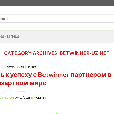
NS > MENUS
CATEGORY ARCHIVES:
BETWINNER-UZ.NET
BETWINNER-UZ.NET
к успеху с Betwinner партнером в
азартном мире
OSTED ON
07/02/2026
BY
ADMIN