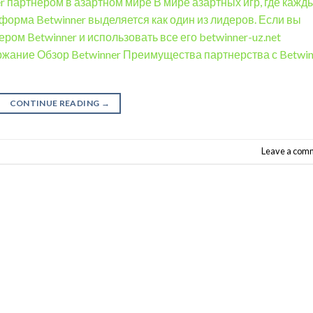
r партнером в азартном мире В мире азартных игр, где кажд
форма Betwinner выделяется как один из лидеров. Если вы
ером Betwinner и использовать все его betwinner-uz.net
ержание Обзор Betwinner Преимущества партнерства с Betwin
CONTINUE READING
→
Leave a com