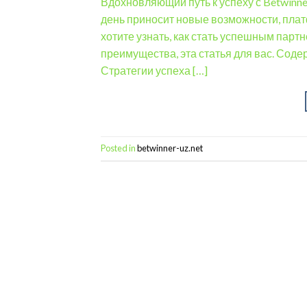
Вдохновляющий путь к успеху с Betwinne
день приносит новые возможности, плат
хотите узнать, как стать успешным партн
преимущества, эта статья для вас. Сод
Стратегии успеха […]
Posted in
betwinner-uz.net