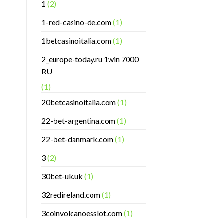
1
(2)
1-red-casino-de.com
(1)
1betcasinoitalia.com
(1)
2_europe-today.ru 1win 7000
RU
(1)
20betcasinoitalia.com
(1)
22-bet-argentina.com
(1)
22-bet-danmark.com
(1)
3
(2)
30bet-uk.uk
(1)
32redireland.com
(1)
3coinvolcanoesslot.com
(1)