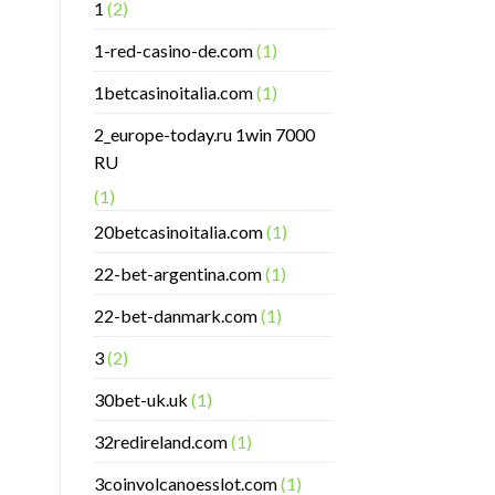
1
(2)
1-red-casino-de.com
(1)
1betcasinoitalia.com
(1)
2_europe-today.ru 1win 7000
RU
(1)
20betcasinoitalia.com
(1)
22-bet-argentina.com
(1)
22-bet-danmark.com
(1)
3
(2)
30bet-uk.uk
(1)
32redireland.com
(1)
3coinvolcanoesslot.com
(1)