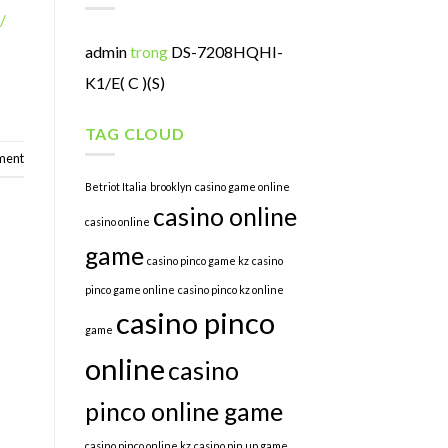
/
admin
trong
DS-7208HQHI-
K1/E( C )(S)
TAG CLOUD
ment
Betriot Italia
brooklyn
casino game online
casino online
casino online
game
casino pinco game kz
casino
pinco game online
casino pinco kz online
casino pinco
game
online
casino
pinco online game
casino pinco online kz
casino pin up game