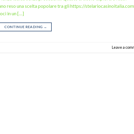
anno reso una scelta popolare tra gli https://stelariocasinoitalia.com
ci in un […]
CONTINUE READING
→
Leave a com