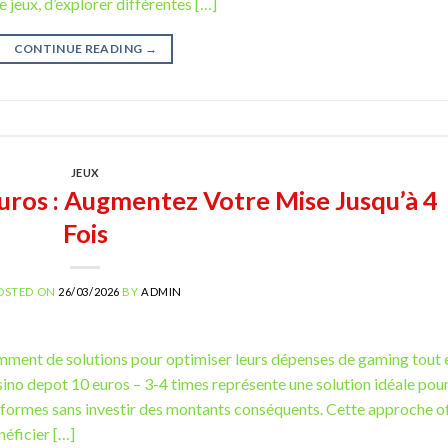
 jeux, d’explorer différentes […]
CONTINUE READING
→
JEUX
uros : Augmentez Votre Mise Jusqu’à 4
Fois
OSTED ON
26/03/2026
BY
ADMIN
ment de solutions pour optimiser leurs dépenses de gaming tout 
asino depot 10 euros – 3-4 times représente une solution idéale pou
teformes sans investir des montants conséquents. Cette approche o
éficier […]