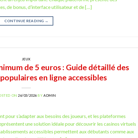
s, de bonus, d’interface utilisateur et de […]
CONTINUE READING
→
JEUX
imum de 5 euros : Guide détaillé des
 populaires en ligne accessibles
OSTED ON
26/03/2026
BY
ADMIN
nt pour s’adapter aux besoins des joueurs, et les plateformes
présentent une solution idéale pour découvrir les casinos virtuels
établissements accessibles permettent aux débutants comme aux