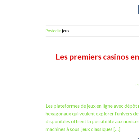
Posted in
jeux
Les premiers casinos en
P
Les plateformes de jeux en ligne avec dépôt
hexagonaux qui veulent explorer l’univers de
disponibles offrent la possibilité aux novice
machines à sous, jeux classiques […]