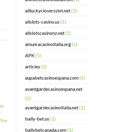
allluckycloversslot.net
(1)
allslots-casino.us
(1)
allslotscasinonz.net
(1)
amunracasinoitalia.org
(1)
APK
(5)
articles
(2)
aupabetcasinoespana.com
(1)
avantgardecasinoespana.net
(1)
en
avantgardecasinoitalia.net
(1)
r
bally-bet.us
(1)
ffre
ballybetcanada.com
(1)