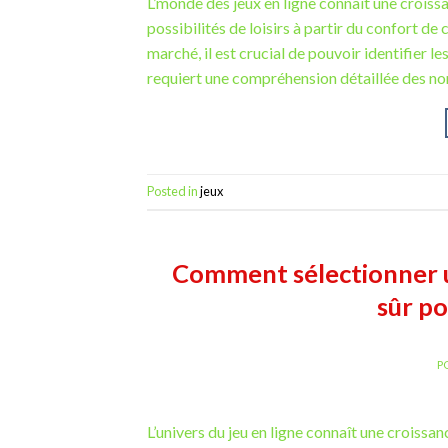
L’monde des jeux en ligne connaît une crois
possibilités de loisirs à partir du confort de
marché, il est crucial de pouvoir identifier
requiert une compréhension détaillée des n
Posted in
jeux
Comment sélectionner un
sûr p
P
L’univers du jeu en ligne connaît une croiss