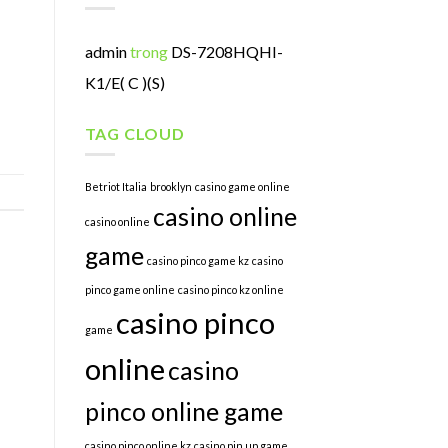
admin
trong
DS-7208HQHI-
K1/E( C )(S)
TAG CLOUD
Betriot Italia
brooklyn
casino game online
casino online
casino online
game
casino pinco game kz
casino
pinco game online
casino pinco kz online
casino pinco
game
online
casino
pinco online game
casino pinco online kz
casino pin up game