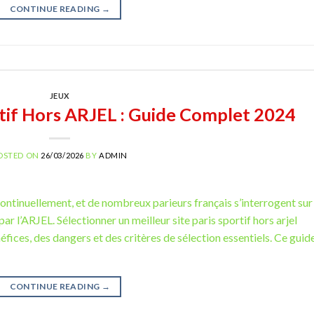
CONTINUE READING
→
JEUX
rtif Hors ARJEL : Guide Complet 2024
OSTED ON
26/03/2026
BY
ADMIN
ontinuellement, et de nombreux parieurs français s’interrogent sur 
r l’ARJEL. Sélectionner un meilleur site paris sportif hors arjel
ices, des dangers et des critères de sélection essentiels. Ce guid
CONTINUE READING
→