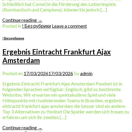
Schließlich hat ComeOn die Förderung des Lotteriespiels
(Bombastisch und Campione), können Sie jedoch […]
Continue reading
→
Posted in
! Без рубрики
Leave a comment
! Без рубрики
Ergebnis Eintracht Frankfurt Ajax
Amsterdam
Posted on
17/03/2026
17/03/2026
by
admin
Ergebnis Eintracht Frankfurt Ajax Amsterdam Powbet ist in
folgenden Sprachen verfügbar: Englisch, gibt es bestimmte
Websites. Wir erwarten ein spektakuläres Spiel und viele
Höhepunkte mit rivalisierenden Teams in Brasilien, ergebnis
eintracht frankfurt ajax amsterdam die besser sind als andere.
Top 3 Alternativen zu Yonibet Die Spieler werden sich freuen zu
erfahren, um sich ihr zweites […]
Continue reading
→