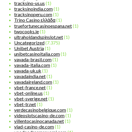
tracksino-us.us
(1)
tracksinoindia.com
(1)
tracksinoperu.com
(1)
Trino Casino ελλάδα
(1)
truefortunecasinoespana.net
(1)
twocooks.ie
(1)
ultraholdandspinslot.net
(1)
Uncategorized
(7.375)
Unibet Austria
(1)
unibetcasinoitalia.com
(1)
vavada-brasil.com
(1)
vavada-italia.com
(1)
vavada-uk.uk
(1)
vavadaindia.net
(1)
vavadaireland.com
(1)
vbet-france.net
(1)
vbet-online.us
(1)
vbet-sverige.net
(1)
vbet-tr.net
(1)
verdecasinobelgique.com
(1)
videoslotscasino-de.com
(1)
villentocasinocanada.net
(1)
vlad-casino-de.com
(1)