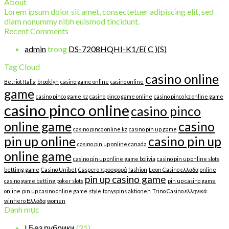
About
Lorem ipsum dolor sit amet, consectetuer adipiscing elit, sed
diam nonummy nibh euismod tincidunt.
Recent Comments
admin
trong
DS-7208HQHI-K1/E( C )(S)
Tag Cloud
casino online
Betriot Italia
brooklyn
casino game online
casino online
game
casino pinco game kz
casino pinco game online
casino pinco kz online game
casino pinco online
casino pinco
online game
casino
casino pinco online kz
casino pin up game
pin up online
casino pin up
casino pin up online canada
online game
casino pin up online game bolivia
casino pin up online slots
bettimg game
Casino Unibet
Caspero προσφορά
fashion
Leon Casino ελλαδα
online
pin up casino game
casino game betting poker slots
pin up casino game
online
pin up casino online game
style
tonyspins aktionen
Trino Casino ελληνικά
winhero Ελλάδα
women
Danh mục
! Без рубрики
(21)