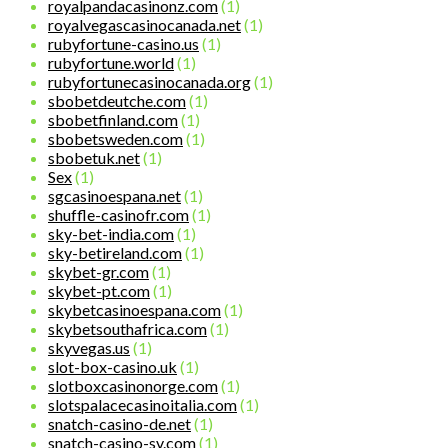
royalpandacasinonz.com
(1)
royalvegascasinocanada.net
(1)
rubyfortune-casino.us
(1)
rubyfortune.world
(1)
rubyfortunecasinocanada.org
(1)
sbobetdeutche.com
(1)
sbobetfinland.com
(1)
sbobetsweden.com
(1)
sbobetuk.net
(1)
Sex
(1)
sgcasinoespana.net
(1)
shuffle-casinofr.com
(1)
sky-bet-india.com
(1)
sky-betireland.com
(1)
skybet-gr.com
(1)
skybet-pt.com
(1)
skybetcasinoespana.com
(1)
skybetsouthafrica.com
(1)
skyvegas.us
(1)
slot-box-casino.uk
(1)
slotboxcasinonorge.com
(1)
slotspalacecasinoitalia.com
(1)
snatch-casino-de.net
(1)
snatch-casino-sv.com
(1)