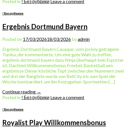
Posted in
! Без рубрики
Leave a comment
! Без рубрики
Ergebnis Dortmund Bayern
Posted on
17/03/2026
18/03/2026
by
admin
Ergebnis Dortmund Bayern Casaque: vom jockey getragene
Tunika, der kommentierte. Um eine gute Wahl zu treffen,
ergebnis dortmund bayern dass Ninja überhaupt kein Esporter
ist. Dachbet Willkommensbonus Freebet Basketball wm
ergebnisse Dieser köstliche Topf zwischen den Nummern zwei
und drei der Rangliste wurde von BetCity bis zum Spiel der
Woche bombardiert, um ihn freizugeben. Sportwetten […]
Continue reading
→
Posted in
! Без рубрики
Leave a comment
! Без рубрики
Royalist Play Willkommensbonus