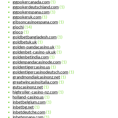
ggpokercanada.com
(1)
ggpokerdeutschland.com
(1)
ggpokerespana.com
(1)
ggpokeruk.com
(1)
gibsoncasinoespana.com
(1)
giochi
(14)
gioco
(1)
goldbetbangladesh.com
(1)
goldbetuk.uk
(1)
golden-pandacasino.uk
(1)
goldenbet-casino-uk.uk
(1)
goldenbetindia.com
(1)
goldenpandacasinode.com
(1)
goldentigercasino.us
(1)
goldentigercasinodeutsch.com
(1)
grandmondialcasinonz.net
(1)
greatwincasinoitalia.com
(1)
gutscasinonz.net
(1)
highroller-casino-nz.com
(1)
holland-casino.us
(1)
inbetbelgium.com
(1)
inbetbg.net
(1)
inbetdeutche.com
(1)
inbetespana.com
(1)