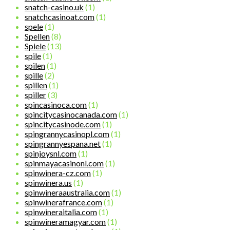
snatch-casino.uk
(1)
snatchcasinoat.com
(1)
spele
(1)
Spellen
(8)
Spiele
(13)
spile
(1)
spilen
(1)
spille
(2)
spillen
(1)
spiller
(3)
spincasinoca.com
(1)
spincitycasinocanada.com
(1)
spincitycasinode.com
(1)
spingrannycasinopl.com
(1)
spingrannyespana.net
(1)
spinjoysnl.com
(1)
spinmayacasinonl.com
(1)
spinwinera-cz.com
(1)
spinwinera.us
(1)
spinwineraaustralia.com
(1)
spinwinerafrance.com
(1)
spinwineraitalia.com
(1)
spinwineramagyar.com
(1)