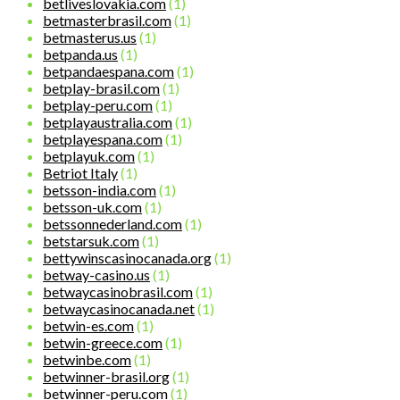
betliveslovakia.com
(1)
betmasterbrasil.com
(1)
betmasterus.us
(1)
betpanda.us
(1)
betpandaespana.com
(1)
betplay-brasil.com
(1)
betplay-peru.com
(1)
betplayaustralia.com
(1)
betplayespana.com
(1)
betplayuk.com
(1)
Betriot Italy
(1)
betsson-india.com
(1)
betsson-uk.com
(1)
betssonnederland.com
(1)
betstarsuk.com
(1)
bettywinscasinocanada.org
(1)
betway-casino.us
(1)
betwaycasinobrasil.com
(1)
betwaycasinocanada.net
(1)
betwin-es.com
(1)
betwin-greece.com
(1)
betwinbe.com
(1)
betwinner-brasil.org
(1)
betwinner-peru.com
(1)