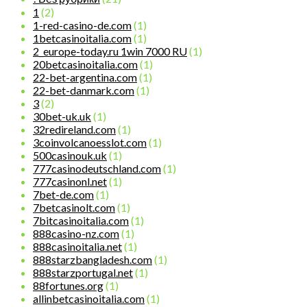
1
(2)
1-red-casino-de.com
(1)
1betcasinoitalia.com
(1)
2_europe-today.ru 1win 7000 RU
(1)
20betcasinoitalia.com
(1)
22-bet-argentina.com
(1)
22-bet-danmark.com
(1)
3
(2)
30bet-uk.uk
(1)
32redireland.com
(1)
3coinvolcanoesslot.com
(1)
500casinouk.uk
(1)
777casinodeutschland.com
(1)
777casinonl.net
(1)
7bet-de.com
(1)
7betcasinolt.com
(1)
7bitcasinoitalia.com
(1)
888casino-nz.com
(1)
888casinoitalia.net
(1)
888starzbangladesh.com
(1)
888starzportugal.net
(1)
88fortunes.org
(1)
allinbetcasinoitalia.com
(1)