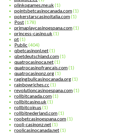
plinkogames.me.uk
(1)
pointsbetcasinocanada.com
(1)
pokerstarscasinoitalia.com
(1)
Post
(178)
primaplaycasinoespana.com
(1)
princess-casino.uk
(1)
pt
(1)
Public
(404)
qbetcasinonl.net
(1)
qbetdeutschland.com
(1)
quatrocasinoca.net
(1)
quatrocasinofrancais.com
(1)
quatrocasinonz.org
(1)
ragingbullcasinocanada.org
(1)
rainbowriches.cc
(1)
revolutioncasinoespana.com
(1)
rollbitcanada.com
(1)
rollbitcasino.uk
(1)
rollbitcoin.us
(1)
rollbitnederland.com
(1)
roobetcasinoespana.com
(1)
rooli-casinonz.net
(1)
roolicasinocanada.net
(1)