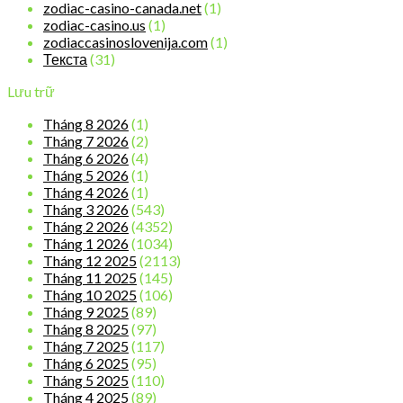
zodiac-casino-canada.net
(1)
zodiac-casino.us
(1)
zodiaccasinoslovenija.com
(1)
Текста
(31)
Lưu trữ
Tháng 8 2026
(1)
Tháng 7 2026
(2)
Tháng 6 2026
(4)
Tháng 5 2026
(1)
Tháng 4 2026
(1)
Tháng 3 2026
(543)
Tháng 2 2026
(4352)
Tháng 1 2026
(1034)
Tháng 12 2025
(2113)
Tháng 11 2025
(145)
Tháng 10 2025
(106)
Tháng 9 2025
(89)
Tháng 8 2025
(97)
Tháng 7 2025
(117)
Tháng 6 2025
(95)
Tháng 5 2025
(110)
Tháng 4 2025
(89)