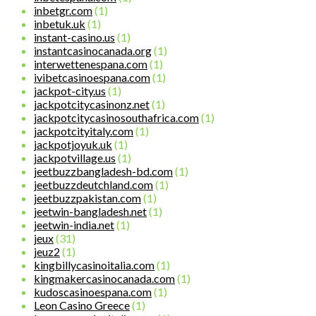
inbetgr.com
(1)
inbetuk.uk
(1)
instant-casino.us
(1)
instantcasinocanada.org
(1)
interwettenespana.com
(1)
ivibetcasinoespana.com
(1)
jackpot-city.us
(1)
jackpotcitycasinonz.net
(1)
jackpotcitycasinosouthafrica.com
(1)
jackpotcityitaly.com
(1)
jackpotjoyuk.uk
(1)
jackpotvillage.us
(1)
jeetbuzzbangladesh-bd.com
(1)
jeetbuzzdeutchland.com
(1)
jeetbuzzpakistan.com
(1)
jeetwin-bangladesh.net
(1)
jeetwin-india.net
(1)
jeux
(31)
jeuz2
(1)
kingbillycasinoitalia.com
(1)
kingmakercasinocanada.com
(1)
kudoscasinoespana.com
(1)
Leon Casino Greece
(1)